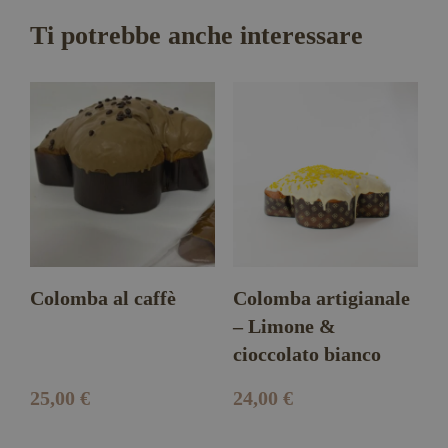
cioccolato
quantità
Ti potrebbe anche interessare
Colomba al caffè
Colomba artigianale
– Limone &
cioccolato bianco
25,00
€
24,00
€