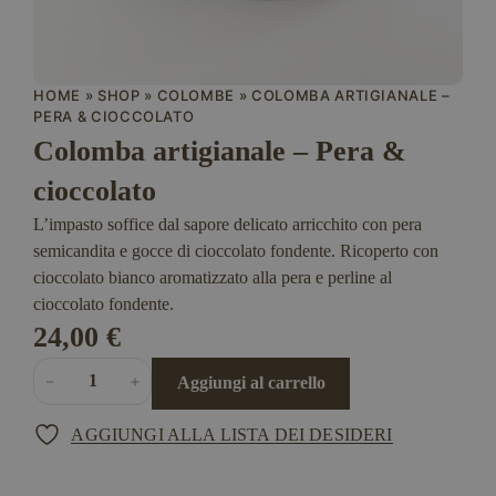
HOME
»
SHOP
»
COLOMBE
»
COLOMBA ARTIGIANALE –
PERA & CIOCCOLATO
Colomba artigianale – Pera &
cioccolato
L’impasto soffice dal sapore delicato arricchito con pera
semicandita e gocce di cioccolato fondente. Ricoperto con
cioccolato bianco aromatizzato alla pera e perline al
cioccolato fondente.
24,00
€
Quantità
Colomba
－
＋
Aggiungi al carrello
artigianale
-
AGGIUNGI ALLA LISTA DEI DESIDERI
Pera
&