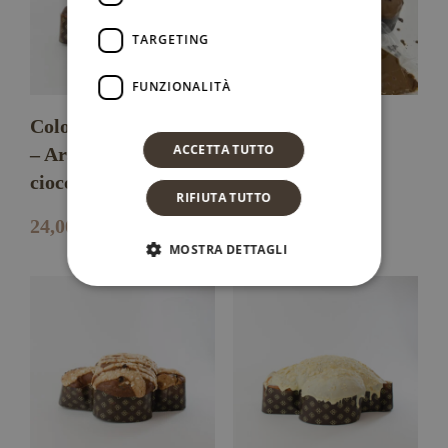
TARGETING
FUNZIONALITÀ
Colomba artigianale
Colomba al
ACCETTA TUTTO
– Arancia &
caramello
cioccolato
RIFIUTA TUTTO
24,00
€
25,00
€
MOSTRA DETTAGLI